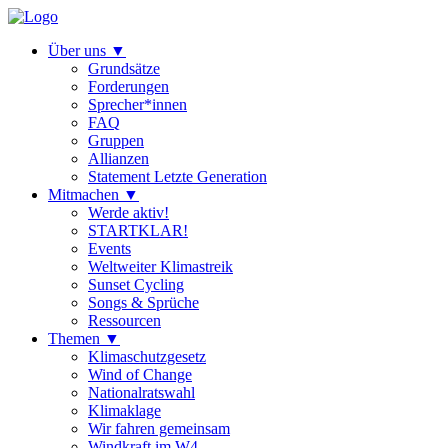
Über uns
▼
Grundsätze
Forderungen
Sprecher*innen
FAQ
Gruppen
Allianzen
Statement Letzte Generation
Mitmachen
▼
Werde aktiv!
STARTKLAR!
Events
Weltweiter Klimastreik
Sunset Cycling
Songs & Sprüche
Ressourcen
Themen
▼
Klimaschutzgesetz
Wind of Change
Nationalratswahl
Klimaklage
Wir fahren gemeinsam
Windkraft im W4