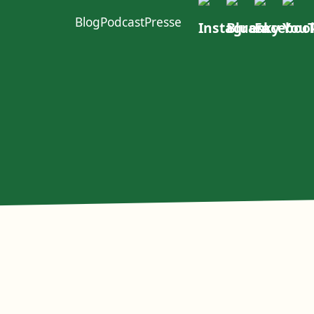
Blog
Podcast
Presse
ft im W4
urcen
Politischer Dialog
Erste Group
EACOP