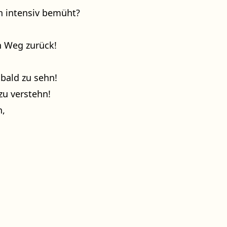
n intensiv bemüht?
en Weg zurück!
 bald zu sehn!
zu verstehn!
n,