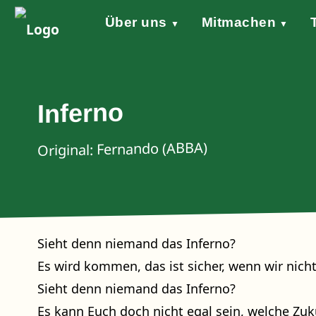
Über uns
Mitmachen
▼
▼
Grundsätze
Werde aktiv!
Klimaschutzgesetz
Forderungen
STARTKLAR!
Wind of Change
Sprecher*in
Events
Welt
Na
Stellungnahme Gazakrieg
Inferno
Original: Fernando (ABBA)
Sieht denn niemand das Inferno?
Es wird kommen, das ist sicher, wenn wir nich
Sieht denn niemand das Inferno?
Es kann Euch doch nicht egal sein, welche Zuk