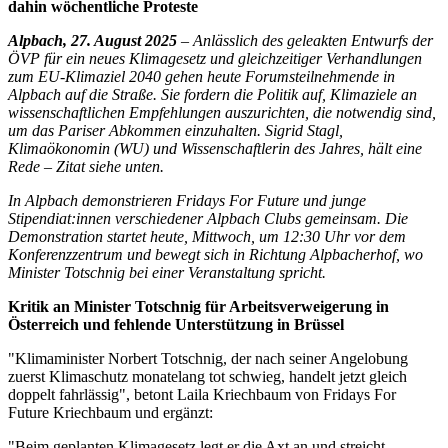
dahin wöchentliche Proteste
Alpbach, 27. August 2025
– Anlässlich des geleakten Entwurfs der
ÖVP für ein neues Klimagesetz und gleichzeitiger Verhandlungen
zum EU-Klimaziel 2040 gehen heute Forumsteilnehmende in
Alpbach auf die Straße. Sie fordern die Politik auf, Klimaziele an
wissenschaftlichen Empfehlungen auszurichten, die notwendig sind,
um das Pariser Abkommen einzuhalten. Sigrid Stagl,
Klimaökonomin (WU) und Wissenschaftlerin des Jahres, hält eine
Rede
–
Zitat siehe unten.
In Alpbach demonstrieren Fridays For Future und junge
Stipendiat:innen verschiedener Alpbach Clubs gemeinsam. Die
Demonstration startet heute, Mittwoch, um 12:30 Uhr vor dem
Konferenzzentrum und bewegt sich in Richtung Alpbacherhof, wo
Minister Totschnig bei einer Veranstaltung spricht.
Kritik an Minister Totschnig für Arbeitsverweigerung in
Österreich und fehlende Unterstützung in Brüssel
"Klimaminister Norbert Totschnig, der nach seiner Angelobung
zuerst Klimaschutz monatelang tot schwieg, handelt jetzt gleich
doppelt fahrlässig", betont Laila Kriechbaum von Fridays For
Future Kriechbaum und ergänzt:
"Beim geplanten Klimagesetz legt er die Axt an und streicht