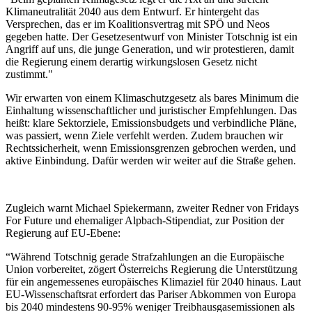
Klimaneutralität 2040 aus dem Entwurf. Er hintergeht das
Versprechen, das er im Koalitionsvertrag mit SPÖ und Neos
gegeben hatte. Der Gesetzesentwurf von Minister Totschnig ist ein
Angriff auf uns, die junge Generation, und wir protestieren, damit
die Regierung einem derartig wirkungslosen Gesetz nicht
zustimmt."
Wir erwarten von einem Klimaschutzgesetz als bares Minimum die
Einhaltung wissenschaftlicher und juristischer Empfehlungen. Das
heißt: klare Sektorziele, Emissionsbudgets und verbindliche Pläne,
was passiert, wenn Ziele verfehlt werden. Zudem brauchen wir
Rechtssicherheit, wenn Emissionsgrenzen gebrochen werden, und
aktive Einbindung. Dafür werden wir weiter auf die Straße gehen.
Zugleich warnt Michael Spiekermann, zweiter Redner von Fridays
For Future und ehemaliger Alpbach-Stipendiat, zur Position der
Regierung auf EU-Ebene:
“Während Totschnig gerade Strafzahlungen an die Europäische
Union vorbereitet, zögert Österreichs Regierung die Unterstützung
für ein angemessenes europäisches Klimaziel für 2040 hinaus. Laut
EU-Wissenschaftsrat erfordert das Pariser Abkommen von Europa
bis 2040 mindestens 90-95% weniger Treibhausgasemissionen als