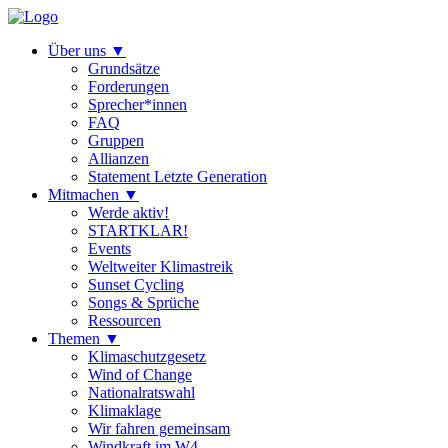
Über uns
▼
Grundsätze
Forderungen
Sprecher*innen
FAQ
Gruppen
Allianzen
Statement Letzte Generation
Mitmachen
▼
Werde aktiv!
STARTKLAR!
Events
Weltweiter Klimastreik
Sunset Cycling
Songs & Sprüche
Ressourcen
Themen
▼
Klimaschutzgesetz
Wind of Change
Nationalratswahl
Klimaklage
Wir fahren gemeinsam
Windkraft im W4