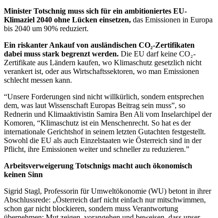
Minister Totschnig muss sich für ein ambitioniertes EU-
Klimaziel 2040 ohne Lücken einsetzen,
das Emissionen in Europa
bis 2040 um 90% reduziert.
Ein riskanter Ankauf von ausländischen CO₂-Zertifikaten
dabei muss stark begrenzt werden.
Die EU darf keine CO₂-
Zertifikate aus Ländern kaufen, wo Klimaschutz gesetzlich nicht
verankert ist, oder aus Wirtschaftssektoren, wo man Emissionen
schlecht messen kann.
“Unsere Forderungen sind nicht willkürlich, sondern entsprechen
dem, was laut Wissenschaft Europas Beitrag sein muss”, so
Rednerin und Klimaaktivistin Samira Ben Ali vom Inselarchipel der
Komoren, “Klimaschutz ist ein Menschenrecht. So hat es der
internationale Gerichtshof in seinem letzten Gutachten festgestellt.
Sowohl die EU als auch Einzelstaaten wie Österreich sind in der
Pflicht, ihre Emissionen weiter und schneller zu reduzieren.”
Arbeitsverweigerung Totschnigs macht auch ökonomisch
keinen Sinn
Sigrid Stagl, Professorin für Umweltökonomie (WU) betont in ihrer
Abschlussrede: „Österreich darf nicht einfach nur mitschwimmen,
schon gar nicht blockieren, sondern muss Verantwortung
übernehmen: Mut zeigen, vorangehen und beweisen, dass unser