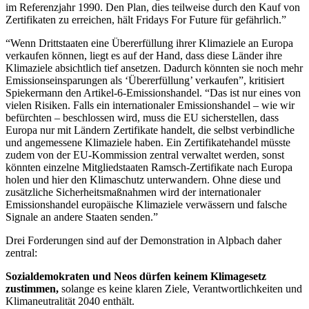
im Referenzjahr 1990. Den Plan, dies teilweise durch den Kauf von
Zertifikaten zu erreichen, hält Fridays For Future für gefährlich.”
“Wenn Drittstaaten eine Übererfüllung ihrer Klimaziele an Europa
verkaufen können, liegt es auf der Hand, dass diese Länder ihre
Klimaziele absichtlich tief ansetzen. Dadurch könnten sie noch mehr
Emissionseinsparungen als ‘Übererfüllung’ verkaufen”, kritisiert
Spiekermann den Artikel-6-Emissionshandel. “Das ist nur eines von
vielen Risiken. Falls ein internationaler Emissionshandel – wie wir
befürchten – beschlossen wird, muss die EU sicherstellen, dass
Europa nur mit Ländern Zertifikate handelt, die selbst verbindliche
und angemessene Klimaziele haben. Ein Zertifikatehandel müsste
zudem von der EU-Kommission zentral verwaltet werden, sonst
könnten einzelne Mitgliedstaaten Ramsch-Zertifikate nach Europa
holen und hier den Klimaschutz unterwandern. Ohne diese und
zusätzliche Sicherheitsmaßnahmen wird der internationaler
Emissionshandel europäische Klimaziele verwässern und falsche
Signale an andere Staaten senden.”
Drei Forderungen sind auf der Demonstration in Alpbach daher
zentral:
Sozialdemokraten und Neos dürfen keinem Klimagesetz
zustimmen,
solange es keine klaren Ziele, Verantwortlichkeiten und
Klimaneutralität 2040 enthält.