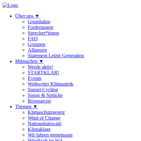
Über uns
▼
Grundsätze
Forderungen
Sprecher*innen
FAQ
Gruppen
Allianzen
Statement Letzte Generation
Mitmachen
▼
Werde aktiv!
STARTKLAR!
Events
Weltweiter Klimastreik
Sunset Cycling
Songs & Sprüche
Ressourcen
Themen
▼
Klimaschutzgesetz
Wind of Change
Nationalratswahl
Klimaklage
Wir fahren gemeinsam
Windkraft im W4