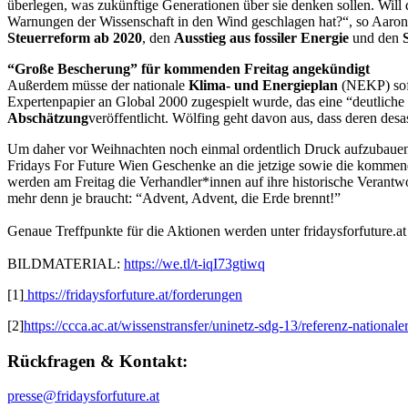
überlegen, was zukünftige Generationen über sie denken sollen. Will 
Warnungen der Wissenschaft in den Wind geschlagen hat?“, so Aaron 
Steuerreform ab 2020
, den
Ausstieg aus fossiler Energie
und den
“Große Bescherung” für kommenden Freitag angekündigt
Außerdem müsse der nationale
Klima- und Energieplan
(NEKP) sofo
Expertenpapier an Global 2000 zugespielt wurde, das eine “deutlich
Abschätzung
veröffentlicht. Wölfing geht davon aus, dass deren des
Um daher vor Weihnachten noch einmal ordentlich Druck aufzubaue
Fridays For Future Wien Geschenke an die jetzige sowie die kommende
werden am Freitag die Verhandler*innen auf ihre historische Verantwor
mehr denn je braucht: “Advent, Advent, die Erde brennt!”
Genaue Treffpunkte für die Aktionen werden unter fridaysforfuture.a
BILDMATERIAL:
https://we.tl/t-iqI73gtiwq
[1]
https://fridaysforfuture.at/forderungen
[2]
https://ccca.ac.at/wissenstransfer/uninetz-sdg-13/referenz-national
Rückfragen & Kontakt:
presse@fridaysforfuture.at