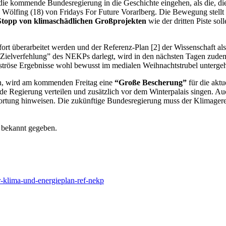
die kommende Bundesregierung in die Geschichte eingehen, als die, die
Wölfing (18) von Fridays For Future Vorarlberg. Die Bewegung stellt 
Stopp von klimaschädlichen Großprojekten
wie der dritten Piste so
rt überarbeitet werden und der Referenz-Plan [2] der Wissenschaft als 
e Zielverfehlung” des NEKPs darlegt, wird in den nächsten Tagen zude
aströse Ergebnisse wohl bewusst im medialen Weihnachtstrubel untergeh
n, wird am kommenden Freitag eine
“Große Bescherung”
für die aktu
 Regierung verteilen und zusätzlich vor dem Winterpalais singen. Auc
tung hinweisen. Die zukünftige Bundesregierung muss der Klimagerechtig
t bekannt gegeben.
er-klima-und-energieplan-ref-nekp