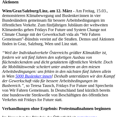
Aktionen
Wien/Graz/Salzburg/Linz, am 12. März -
Am Freitag, 15.03.,
demonstrieren Klimabewegung und Buslenker:innen in vier
Bundesländern gemeinsam für bessere Arbeitsbedingungen im
öffentlichen Verkehr. Zum fünfjährigen Jubiläum der weltweiten
Klimastreiks gehen Fridays For Future und System Change not
Climate Change mit der Gewerkschaft vida als “Wir Fahren
Gemeinsam”-Bündnis vereint auf die Straßen. Demos und Aktionen
finden in Graz, Salzburg, Wien und Linz statt.
“Weil der Individualverkehr Österreichs größter Klimakiller ist,
fordern wir seit fünf Jahren den sofortigen Ausbau von
flächendeckendem und dicht getaktetem öffentlichen Verkehr. Doch
die Mobilitätswende scheitert unter anderem an den miesen
Arbeitsbedingungen: uns fehlen in den nächsten fünf Jahren allein
in Wien
5000 Buslenker:innen
! Deshalb unterstützen wir den Kampf
der Gewerkschaft vida für bessere Arbeitsbedingungen im
Busbereich.”,
so Teresa Tausch, Fridays For Future und Sprecherin
von Wir Fahren Gemeinsam. In Deutschland fand kürzlich bereits
eine bundesweite Streikwelle von Beschäftigten des öffentlichen
Verkehrs mit Fridays for Future statt.
Verhandlungen ohne Ergebnis: Protestmaßnahmen beginnen