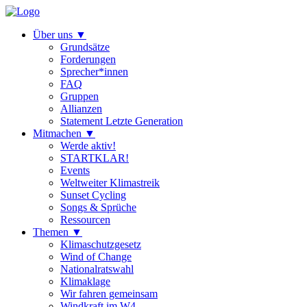
Über uns
▼
Grundsätze
Forderungen
Sprecher*innen
FAQ
Gruppen
Allianzen
Statement Letzte Generation
Mitmachen
▼
Werde aktiv!
STARTKLAR!
Events
Weltweiter Klimastreik
Sunset Cycling
Songs & Sprüche
Ressourcen
Themen
▼
Klimaschutzgesetz
Wind of Change
Nationalratswahl
Klimaklage
Wir fahren gemeinsam
Windkraft im W4