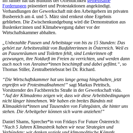
Im Jänner hat das Bündnis der Öffentlichkeit
gemeinsame
Forderungen
präsentiert und Protestaktionen angekündigt.
Verhandlungen der Gewerkschaft mit den Arbeitgebern im privaten
Busbereich am 4. und 5. März sind ernkeut ohne Ergebnis
geblieben. Die Zwischenkundgebung wird die Demonstration aus
Buslenker:innen und Klimabewegung daher vor der
Wirtschaftskammer abhalten.
„Unbezahlte Pausen und Arbeitstage von bis zu 15 Stunden: Das
gehört zur Arbeitsrealität von Busfahrerinnen in Österreich. Weil es
an Pausenräumen und Toiletten fehlt, sind Lenkerinnen oft
gezwungen, ihre Notdurft im Freien zu verrichten, und werden dann
auch noch von Anrainer*innen beschimpft und dabei gefilmt.“
, so
Thomas Stiller, Zentralbetriebsrat bei Dr. Richard.
“Die Wirtschaftskammer hat uns lange genug hingehalten, jetzt
ergreifen wir Protestmaßnahmen!”
sagt Markus Petritsch,
Vorsitzender des Fachbereichs Straße in der Gewerkschaft vida.
“Auf der Klimademo zeigen wir, dass wir diese Arbeitsbedingungen
nicht länger hinnehmen. Wir haben ein breites Bündnis mit
Klimaaktivist*innen und Tausenden von Fahrgästen, die hinter uns
stehen. Die Arbeitgeber können sich warm anziehen!”
Daniel Shams, Sprecher*in von Fridays For Future Österreich:
“
Nach 5 Jahren Klimastreik haben wir neue Strategien und
Verbündete: wir denken soziale und klimapolitische Kämpfe