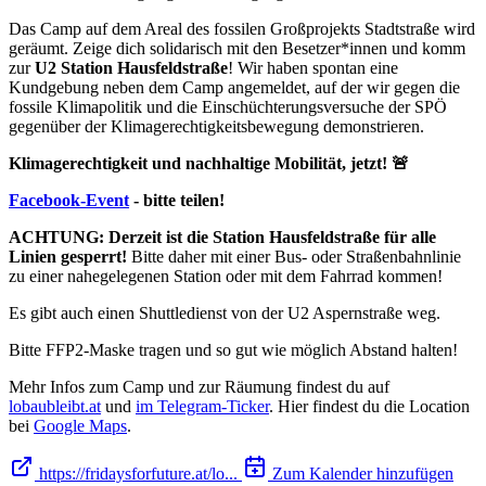
Das Camp auf dem Areal des fossilen Großprojekts Stadtstraße wird
geräumt. Zeige dich solidarisch mit den Besetzer*innen und komm
zur
U2 Station Hausfeldstraße
! Wir haben spontan eine
Kundgebung neben dem Camp angemeldet, auf der wir gegen die
fossile Klimapolitik und die Einschüchterungsversuche der SPÖ
gegenüber der Klimagerechtigkeitsbewegung demonstrieren.
Klimagerechtigkeit und nachhaltige Mobilität, jetzt! 🚨
Facebook-Event
- bitte teilen!
ACHTUNG: Derzeit ist die Station Hausfeldstraße für alle
Linien gesperrt!
Bitte daher mit einer Bus- oder Straßenbahnlinie
zu einer nahegelegenen Station oder mit dem Fahrrad kommen!
Es gibt auch einen Shuttledienst von der U2 Aspernstraße weg.
Bitte FFP2-Maske tragen und so gut wie möglich Abstand halten!
Mehr Infos zum Camp und zur Räumung findest du auf
lobaubleibt.at
und
im Telegram-Ticker
. Hier findest du die Location
bei
Google Maps
.
https://fridaysforfuture.at/lo...
Zum Kalender hinzufügen