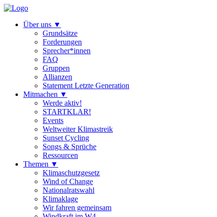
Über uns
▼
Grundsätze
Forderungen
Sprecher*innen
FAQ
Gruppen
Allianzen
Statement Letzte Generation
Mitmachen
▼
Werde aktiv!
STARTKLAR!
Events
Weltweiter Klimastreik
Sunset Cycling
Songs & Sprüche
Ressourcen
Themen
▼
Klimaschutzgesetz
Wind of Change
Nationalratswahl
Klimaklage
Wir fahren gemeinsam
Windkraft im W4