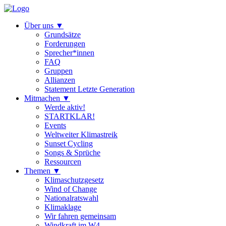
Über uns
▼
Grundsätze
Forderungen
Sprecher*innen
FAQ
Gruppen
Allianzen
Statement Letzte Generation
Mitmachen
▼
Werde aktiv!
STARTKLAR!
Events
Weltweiter Klimastreik
Sunset Cycling
Songs & Sprüche
Ressourcen
Themen
▼
Klimaschutzgesetz
Wind of Change
Nationalratswahl
Klimaklage
Wir fahren gemeinsam
Windkraft im W4