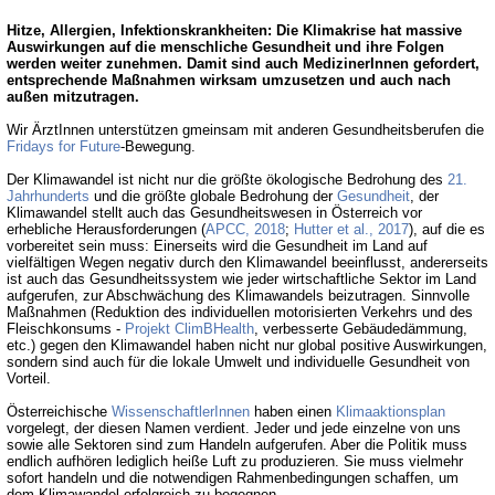
Hitze, Allergien, Infektionskrankheiten: Die Klimakrise hat massive
Auswirkungen auf die menschliche Gesundheit und ihre Folgen
werden weiter zunehmen. Damit sind auch MedizinerInnen gefordert,
entsprechende Maßnahmen wirksam umzusetzen und auch nach
außen mitzutragen.
Wir ÄrztInnen unterstützen gmeinsam mit anderen Gesundheitsberufen die
Fridays for Future
-Bewegung.
Der Klimawandel ist nicht nur die größte ökologische Bedrohung des
21.
Jahrhunderts
und die größte globale Bedrohung der
Gesundheit
, der
Klimawandel stellt auch das Gesundheitswesen in Österreich vor
erhebliche Herausforderungen (
APCC, 2018
;
Hutter et al., 2017
), auf die es
vorbereitet sein muss: Einerseits wird die Gesundheit im Land auf
vielfältigen Wegen negativ durch den Klimawandel beeinflusst, andererseits
ist auch das Gesundheitssystem wie jeder wirtschaftliche Sektor im Land
aufgerufen, zur Abschwächung des Klimawandels beizutragen. Sinnvolle
Maßnahmen (Reduktion des individuellen motorisierten Verkehrs und des
Fleischkonsums -
Projekt ClimBHealth
, verbesserte Gebäudedämmung,
etc.) gegen den Klimawandel haben nicht nur global positive Auswirkungen,
sondern sind auch für die lokale Umwelt und individuelle Gesundheit von
Vorteil.
Österreichische
WissenschaftlerInnen
haben einen
Klimaaktionsplan
vorgelegt, der diesen Namen verdient. Jeder und jede einzelne von uns
sowie alle Sektoren sind zum Handeln aufgerufen. Aber die Politik muss
endlich aufhören lediglich heiße Luft zu produzieren. Sie muss vielmehr
sofort handeln und die notwendigen Rahmenbedingungen schaffen, um
dem Klimawandel erfolgreich zu begegnen.