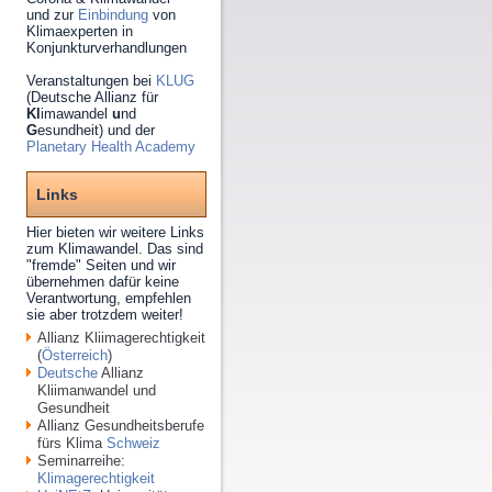
und zur
Einbindung
von
Klimaexperten in
Konjunkturverhandlungen
Veranstaltungen bei
KLUG
(Deutsche Allianz für
Kl
imawandel
u
nd
G
esundheit) und der
Planetary Health Academy
Links
Hier bieten wir weitere Links
zum Klimawandel. Das sind
"fremde" Seiten und wir
übernehmen dafür keine
Verantwortung, empfehlen
sie aber trotzdem weiter!
Allianz Kliimagerechtigkeit
(
Österreich
)
Deutsche
Allianz
Kliimanwandel und
Gesundheit
Allianz Gesundheitsberufe
fürs Klima
Schweiz
Seminarreihe:
Klimagerechtigkeit