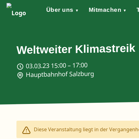
Über uns
Mitmachen
▼
▼
Grundsätze
Werde aktiv!
Klimaschutzgesetz
Forderungen
STARTKLAR!
Wind of Change
Sprecher*in
Events
Welt
Na
Stellungnahme Gazakrieg
Weltweiter Klimastreik
03.03.23 15:00 – 17:00
Hauptbahnhof Salzburg
Diese Veranstaltung liegt in der Vergangenhe