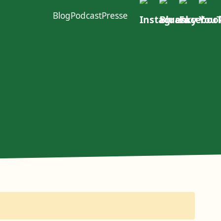
Blog
Podcast
Presse
ft im W4
urcen
Politischer Dialog
Erste Group
EACOP