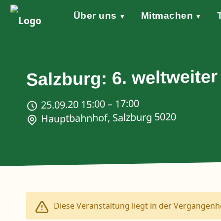
Über uns
Mitmachen
▼
▼
Grundsätze
Werde aktiv!
Klimaschutzgesetz
Forderungen
STARTKLAR!
Wind of Change
Sprecher*in
Events
Welt
Na
Stellungnahme Gazakrieg
Salzburg: 6. weltweiter
25.09.20 15:00 – 17:00
Hauptbahnhof, Salzburg 5020
Diese Veranstaltung liegt in der Vergangenhe