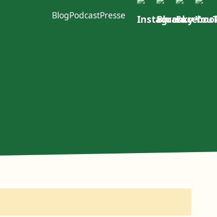
Blog
Podcast
Presse
ft im W4
urcen
Politischer Dialog
Erste Group
EACOP