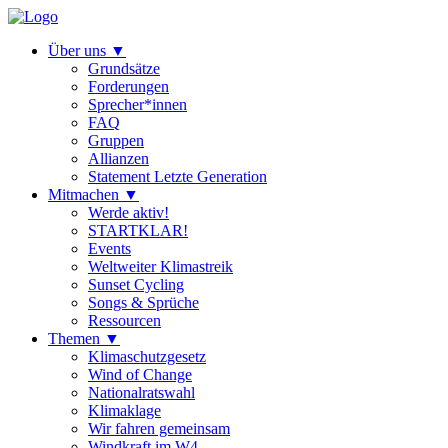
Über uns
▼
Grundsätze
Forderungen
Sprecher*innen
FAQ
Gruppen
Allianzen
Statement Letzte Generation
Mitmachen
▼
Werde aktiv!
STARTKLAR!
Events
Weltweiter Klimastreik
Sunset Cycling
Songs & Sprüche
Ressourcen
Themen
▼
Klimaschutzgesetz
Wind of Change
Nationalratswahl
Klimaklage
Wir fahren gemeinsam
Windkraft im W4