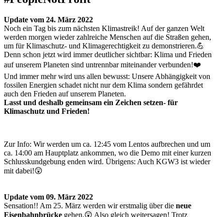
Update vom 24. März 2022
Noch ein Tag bis zum nächsten Klimastreik! Auf der ganzen Welt
werden morgen wieder zahlreiche Menschen auf die Straßen gehen,
um für Klimaschutz- und Klimagerechtigkeit zu demonstrieren.💪
Denn schon jetzt wird immer deutlicher sichtbar: Klima und Frieden
auf unserem Planeten sind untrennbar miteinander verbunden!❤️
Und immer mehr wird uns allen bewusst: Unsere Abhängigkeit von
fossilen Energien schadet nicht nur dem Klima sondern gefährdet
auch den Frieden auf unserem Planeten.
Lasst und deshalb gemeinsam ein Zeichen setzen- für
Klimaschutz und Frieden!
Zur Info: Wir werden um ca. 12:45 vom Lentos aufbrechen und um
ca. 14:00 am Hauptplatz ankommen, wo die Demo mit einer kurzen
Schlusskundgebung enden wird. Übrigens: Auch KGW3 ist wieder
mit dabei!😲
Update vom 09. März 2022
Sensation!! Am 25. März werden wir erstmalig über die
neue
Eisenbahnbrücke
gehen.😲 Also gleich weitersagen! Trotz