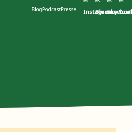
Blog
Podcast
Presse
ft im W4
urcen
Politischer Dialog
Erste Group
EACOP