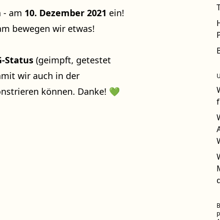
n - am
10. Dezember 2021
ein!
am bewegen wir etwas!
G-Status
(geimpft, getestet
amit wir auch in der
nstrieren können. Danke! 💚
B
p