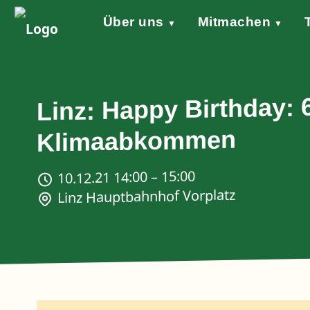
Über uns
Mitmachen
▼
▼
Grundsätze
Werde aktiv!
Klimaschutzgesetz
Forderungen
STARTKLAR!
Wind of Change
Sprecher*in
Events
Welt
Na
Stellungnahme Gazakrieg
Linz: Happy Birthday: 
Klimaabkommen
10.12.21 14:00 – 15:00
Linz Hauptbahnhof Vorplatz