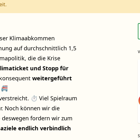
it.
iser Klimaabkommen
mung auf durchschnittlich 1,5
apolitik, die die Krise
limaticket und Stopp für
 konsequent
weitergeführt
 🚝
verstreicht. ⏱️ Viel Spielraum
ar. Noch können wir die
 deswegen fordern wir zum
aziele endlich verbindlich