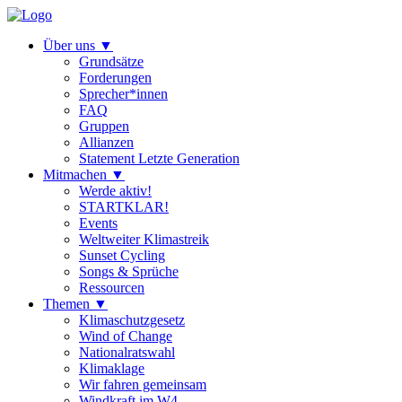
Über uns
▼
Grundsätze
Forderungen
Sprecher*innen
FAQ
Gruppen
Allianzen
Statement Letzte Generation
Mitmachen
▼
Werde aktiv!
STARTKLAR!
Events
Weltweiter Klimastreik
Sunset Cycling
Songs & Sprüche
Ressourcen
Themen
▼
Klimaschutzgesetz
Wind of Change
Nationalratswahl
Klimaklage
Wir fahren gemeinsam
Windkraft im W4