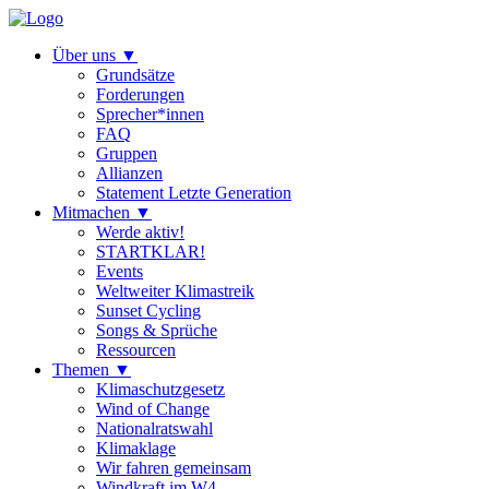
Über uns
▼
Grundsätze
Forderungen
Sprecher*innen
FAQ
Gruppen
Allianzen
Statement Letzte Generation
Mitmachen
▼
Werde aktiv!
STARTKLAR!
Events
Weltweiter Klimastreik
Sunset Cycling
Songs & Sprüche
Ressourcen
Themen
▼
Klimaschutzgesetz
Wind of Change
Nationalratswahl
Klimaklage
Wir fahren gemeinsam
Windkraft im W4