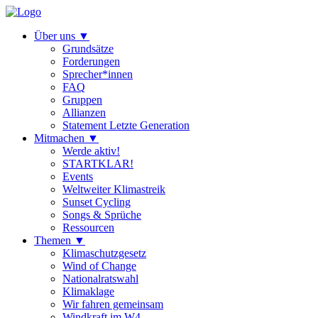
Über uns
▼
Grundsätze
Forderungen
Sprecher*innen
FAQ
Gruppen
Allianzen
Statement Letzte Generation
Mitmachen
▼
Werde aktiv!
STARTKLAR!
Events
Weltweiter Klimastreik
Sunset Cycling
Songs & Sprüche
Ressourcen
Themen
▼
Klimaschutzgesetz
Wind of Change
Nationalratswahl
Klimaklage
Wir fahren gemeinsam
Windkraft im W4