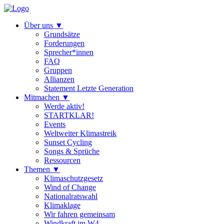
Über uns
▼
Grundsätze
Forderungen
Sprecher*innen
FAQ
Gruppen
Allianzen
Statement Letzte Generation
Mitmachen
▼
Werde aktiv!
STARTKLAR!
Events
Weltweiter Klimastreik
Sunset Cycling
Songs & Sprüche
Ressourcen
Themen
▼
Klimaschutzgesetz
Wind of Change
Nationalratswahl
Klimaklage
Wir fahren gemeinsam
Windkraft im W4