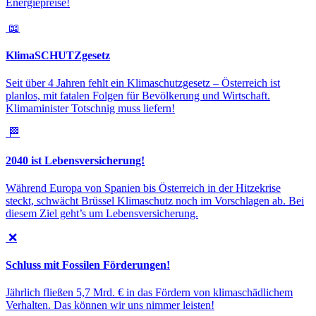
Energiepreise!
📖
KlimaSCHUTZgesetz
Seit über 4 Jahren fehlt ein Klimaschutzgesetz – Österreich ist
planlos, mit fatalen Folgen für Bevölkerung und Wirtschaft.
Klimaminister Totschnig muss liefern!
🏁
2040 ist Lebensversicherung!
Während Europa von Spanien bis Österreich in der Hitzekrise
steckt, schwächt Brüssel Klimaschutz noch im Vorschlagen ab. Bei
diesem Ziel geht’s um Lebensversicherung.
❌
Schluss mit Fossilen Förderungen!
Jährlich fließen 5,7 Mrd. € in das Fördern von klimaschädlichem
Verhalten. Das können wir uns nimmer leisten!