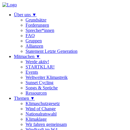
Über uns
▼
Grundsätze
Forderungen
Sprecher*innen
FAQ
Gruppen
Allianzen
Statement Letzte Generation
Mitmachen
▼
Werde aktiv!
STARTKLAR!
Events
Weltweiter Klimastreik
Sunset Cycling
Songs & Sprüche
Ressourcen
Themen
▼
Klimaschutzgesetz
Wind of Change
Nationalratswahl
Klimaklage
Wir fahren gemeinsam
Windkraft im W4