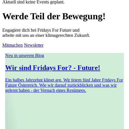
Aktuell sind keine Events geplant.
Leaflet
| ©
OpenStreetMap
contributors
+
Werde Teil der Bewegung!
−
Engagiere dich bei Fridays For Future und
arbeite mit uns an einer klimagerechten Zukunft.
Mitmachen
Newsletter
Neu in unserem Blog
Wir sind Fridays For? - Future!
Ein halbes Jahrzehnt klingt arg. Wir feiern fünf Jahre Fridays For
Future Österreich. Wie wir darauf zurückblicken und was wir
gelernt haben - der Versuch eines Resümees.