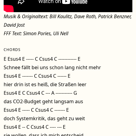
Musik & Originaltext: Bill Kaulitz, Dave Roth, Patrick Benzner,
David Jost
FFF Text: Simon Pories, Uli Nell
CHORDS
E Esus4 E ----- C Csus4 C ------------ E
Schnee fällt bei uns schon lang nicht mehr
Esus4 E ------- C Csus4 C ------ E
hier drin ist es heiß, die Straßen leer
Esus4 E C Csus4 C --- A ----------- G
das CO2-Budget geht langsam aus
Esus4 E ----- C Csus4 C ------- E
doch Systemkritik, das geht zu weit
Esus4 E -- C Csus4 C ---- --- E
sie wollen, dass ich mich entscheid