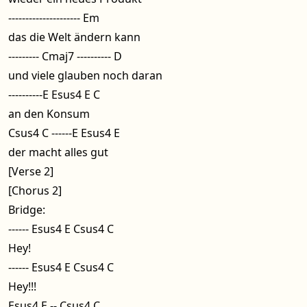
--------------------- Em
das die Welt ändern kann
--------- Cmaj7 ---------- D
und viele glauben noch daran
----------E Esus4 E C
an den Konsum
Csus4 C ------E Esus4 E
der macht alles gut
[Verse 2]
[Chorus 2]
Bridge:
------ Esus4 E Csus4 C
Hey!
------ Esus4 E Csus4 C
Hey!!!
Esus4 E -- Csus4 C