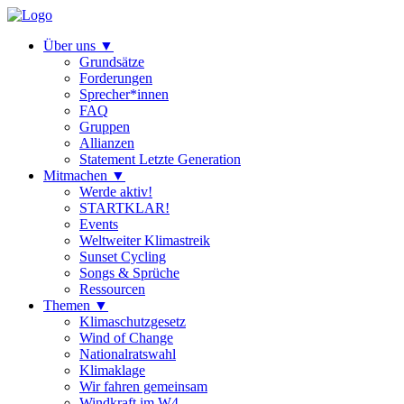
Über uns
▼
Grundsätze
Forderungen
Sprecher*innen
FAQ
Gruppen
Allianzen
Statement Letzte Generation
Mitmachen
▼
Werde aktiv!
STARTKLAR!
Events
Weltweiter Klimastreik
Sunset Cycling
Songs & Sprüche
Ressourcen
Themen
▼
Klimaschutzgesetz
Wind of Change
Nationalratswahl
Klimaklage
Wir fahren gemeinsam
Windkraft im W4