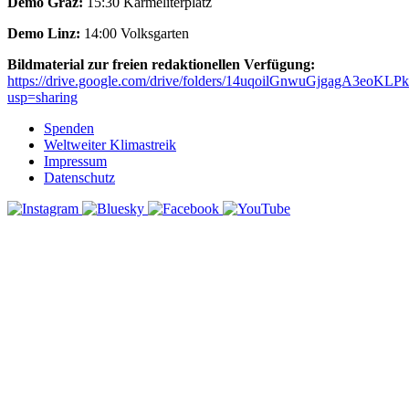
Demo Graz:
15:30 Karmeliterplatz
Demo Linz:
14:00 Volksgarten
Bildmaterial zur freien redaktionellen Verfügung:
https://drive.google.com/drive/folders/14uqoilGnwuGjgagA3eoKL
usp=sharing
Spenden
Weltweiter Klimastreik
Impressum
Datenschutz