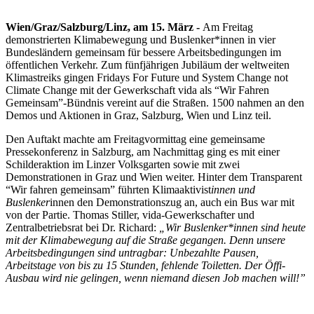
Wien/Graz/Salzburg/Linz, am 15. März -
Am Freitag
demonstrierten Klimabewegung und Buslenker*innen in vier
Bundesländern gemeinsam für bessere Arbeitsbedingungen im
öffentlichen Verkehr. Zum fünfjährigen Jubiläum der weltweiten
Klimastreiks gingen Fridays For Future und System Change not
Climate Change mit der Gewerkschaft vida als “Wir Fahren
Gemeinsam”-Bündnis vereint auf die Straßen. 1500 nahmen an den
Demos und Aktionen in Graz, Salzburg, Wien und Linz teil.
Den Auftakt machte am Freitagvormittag eine gemeinsame
Pressekonferenz in Salzburg, am Nachmittag ging es mit einer
Schilderaktion im Linzer Volksgarten sowie mit zwei
Demonstrationen in Graz und Wien weiter. Hinter dem Transparent
“Wir fahren gemeinsam” führten Klimaaktivist
innen und
Buslenker
innen den Demonstrationszug an, auch ein Bus war mit
von der Partie. Thomas Stiller, vida-Gewerkschafter und
Zentralbetriebsrat bei Dr. Richard:
„Wir Buslenker*innen sind heute
mit der Klimabewegung auf die Straße gegangen. Denn unsere
Arbeitsbedingungen sind untragbar: Unbezahlte Pausen,
Arbeitstage von bis zu 15 Stunden, fehlende Toiletten. Der Öffi-
Ausbau wird nie gelingen, wenn niemand diesen Job machen will!”