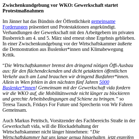
Zwischenkundgebung vor WKO: Gewerkschaft startet
Protestmaßnahmen
Im Jänner hat das Bündnis der Öffentlichkeit
gemeinsame
Forderungen
präsentiert und Protestaktionen angekündigt.
Verhandlungen der Gewerkschaft mit den Arbeitgebern im privaten
Busbereich am 4. und 5. März sind erneut ohne Ergebnis geblieben.
In einer Zwischenkundgebung vor der Wirtschaftskammer äußerte
die Demonstration aus Buslenker*innen und Klimabewegung
Kritik.
“
Die Wirtschaftskammer bremst den dringend nötigen Öffi-Ausbau
aus: für den flächendeckenden und dicht getakteten öffentlichen
Verkehr auch am Land brauchen wir dringend Busfahrer*innen.
Allein in Wien fehlen in den nächsten fünf Jahren
5000
Buslenker*innen
!
Gemeinsam mit der Gewerkschaft vida fordern
wir die WKO auf, die Mobilitätswende nicht länger zu blockieren
und gerechte Arbeitsbedingungen auf Schiene zu bringen.”
so
Teresa Tausch, Fridays For Future und Sprecherin von Wir Fahren
Gemeinsam.
Auch Markus Petritsch, Vorsitzender des Fachbereichs Straße in der
Gewerkschaft vida, will die Blockadehaltung der
Wirtschaftskammer nicht länger hinnehmen:
“Die
Wirtschaftskammer hat uns lange genug hingehalten, jetzt ergreifen