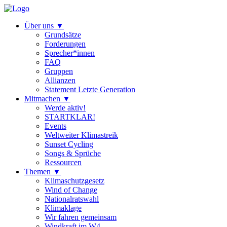
Über uns
▼
Grundsätze
Forderungen
Sprecher*innen
FAQ
Gruppen
Allianzen
Statement Letzte Generation
Mitmachen
▼
Werde aktiv!
STARTKLAR!
Events
Weltweiter Klimastreik
Sunset Cycling
Songs & Sprüche
Ressourcen
Themen
▼
Klimaschutzgesetz
Wind of Change
Nationalratswahl
Klimaklage
Wir fahren gemeinsam
Windkraft im W4