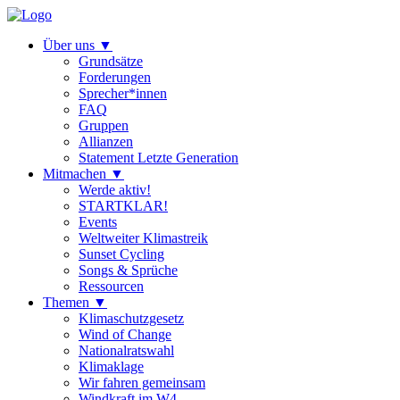
Über uns
▼
Grundsätze
Forderungen
Sprecher*innen
FAQ
Gruppen
Allianzen
Statement Letzte Generation
Mitmachen
▼
Werde aktiv!
STARTKLAR!
Events
Weltweiter Klimastreik
Sunset Cycling
Songs & Sprüche
Ressourcen
Themen
▼
Klimaschutzgesetz
Wind of Change
Nationalratswahl
Klimaklage
Wir fahren gemeinsam
Windkraft im W4