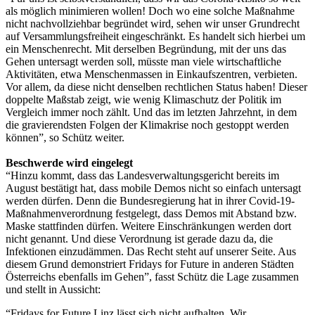
als möglich minimieren wollen! Doch wo eine solche Maßnahme
nicht nachvollziehbar begründet wird, sehen wir unser Grundrecht
auf Versammlungsfreiheit eingeschränkt. Es handelt sich hierbei um
ein Menschenrecht. Mit derselben Begründung, mit der uns das
Gehen untersagt werden soll, müsste man viele wirtschaftliche
Aktivitäten, etwa Menschenmassen in Einkaufszentren, verbieten.
Vor allem, da diese nicht denselben rechtlichen Status haben! Dieser
doppelte Maßstab zeigt, wie wenig Klimaschutz der Politik im
Vergleich immer noch zählt. Und das im letzten Jahrzehnt, in dem
die gravierendsten Folgen der Klimakrise noch gestoppt werden
können”, so Schütz weiter.
Beschwerde wird eingelegt
“Hinzu kommt, dass das Landesverwaltungsgericht bereits im
August bestätigt hat, dass mobile Demos nicht so einfach untersagt
werden dürfen. Denn die Bundesregierung hat in ihrer Covid-19-
Maßnahmenverordnung festgelegt, dass Demos mit Abstand bzw.
Maske stattfinden dürfen. Weitere Einschränkungen werden dort
nicht genannt. Und diese Verordnung ist gerade dazu da, die
Infektionen einzudämmen. Das Recht steht auf unserer Seite. Aus
diesem Grund demonstriert Fridays for Future in anderen Städten
Österreichs ebenfalls im Gehen”, fasst Schütz die Lage zusammen
und stellt in Aussicht:
“Fridays for Future Linz lässt sich nicht aufhalten. Wir