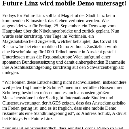
Future Linz wird mobile Demo untersagt!
Fridays for Future Linz soll laut Magistrat der Stadt Linz beim
kommenden Klimastreik das Gehen verboten werden. Wie
angemeldet war für Freitag, 25. September, ein Demozug vom
Hauptplatz über die Nibelungenbrücke und zurück geplant. Nun
wurde sehr kurzfristig, vier Tage im Vorhinein, ein
Magistratsbescheid zugestellt, welcher behauptet, das Covid-19-
Risiko wäre bei einer mobilen Demo zu hoch. Zusätzlich wurde
eine Beschränkung für 1000 Teilnehmende in Aussicht gestellt.
Unterdessen muss die Regionalgruppe Wien aufgrund einer
spontanen Bundesratssitzung und damit einhergehenden Bannmeile
ihre Abschlusskundgebung kurzfristig auf den Schwarzenbergplatz
umlegen.
“Wir können diese Entscheidung nicht nachvollziehen, insbesondere
weil jeden Tag hunderte Schüler*innen in überfüllten Bussen ihren
Schulweg bestreiten müssen und es auch ansonsten größere
Menschenströme in der Stadt gibt. Internationale Studien und
Clusterauswertungen der AGES zeigen, dass das Ansteckungsrisiko
im Freien gering ist, und es ist fraglich, dass eine mobile Demo
riskanter als eine Standkundgebung ist”, so Andreas Schütz, Aktivist
bei Fridays For Future Linz.
“Für uns ist selbstverständlich, dass wir das Corona-Risiko so weit