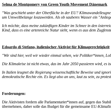
Selma de Montgomery von Green Youth Movement Dänemark
"Was geschieht unter der Oberfläche in der EU? Klimawandelleugne
um Umweltbelange loszuwerden. Als ob sauberes Wasser ein "Anliegen
Ich möchte, dass meine zukünftigen Kinder im Schnee in den österre
Kind, dass es eine artenreiche Natur sieht, wenn es aus dem Zugfenst
Edoardo di Stefano, italienischer Aktivist für Klimagerechtigkeit
"Wir sind hier, weil wir wieder einmal sehen, wie Politiker*innen, Lob
Die Klimakrise ist nicht etwas, das im Jahr 2050 passieren wird, es i
In Italien leugnet die Regierung wissenschaftliche Beweise und ignorie
demokratische Rechte ein. Es liegt also an uns, laut zu sein, zu prote
Forderungen:
Die Aktivisten fordern alle Parlamentarier*innen auf, gegen das St
übernehmen, daher solle das Budget für die gemeinsame EU-Klimafin