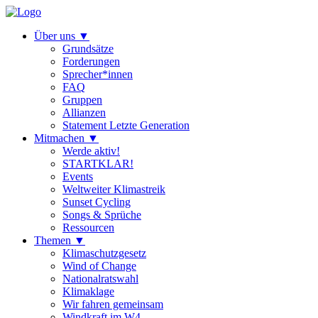
Über uns
▼
Grundsätze
Forderungen
Sprecher*innen
FAQ
Gruppen
Allianzen
Statement Letzte Generation
Mitmachen
▼
Werde aktiv!
STARTKLAR!
Events
Weltweiter Klimastreik
Sunset Cycling
Songs & Sprüche
Ressourcen
Themen
▼
Klimaschutzgesetz
Wind of Change
Nationalratswahl
Klimaklage
Wir fahren gemeinsam
Windkraft im W4