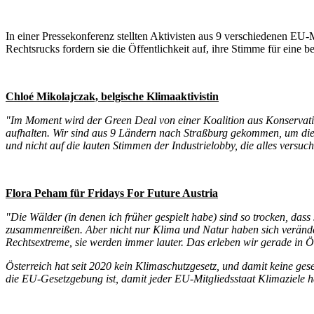
In einer Pressekonferenz stellten Aktivisten aus 9 verschiedenen EU
Rechtsrucks fordern sie die Öffentlichkeit auf, ihre Stimme für eine b
Chloé Mikolajczak, belgische Klimaaktivistin
"Im Moment wird der Green Deal von einer Koalition aus Konservativen
aufhalten. Wir sind aus 9 Ländern nach Straßburg gekommen, um die E
und nicht auf die lauten Stimmen der Industrielobby, die alles versuc
Flora Peham für Fridays For Future Austria
"Die Wälder (in denen ich früher gespielt habe) sind so trocken, das
zusammenreißen. Aber nicht nur Klima und Natur haben sich veränder
Rechtsextreme, sie werden immer lauter. Das erleben wir gerade in Ös
Österreich hat seit 2020 kein Klimaschutzgesetz, und damit keine ges
die EU-Gesetzgebung ist, damit jeder EU-Mitgliedsstaat Klimaziele h