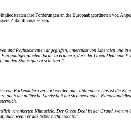
-Mitgliedstaaten ihre Forderungen an die Europaabgeordneten vor. Ang
essere Zukunft einzusetzen.
 und Rechtsextremen angegriffen, unterstützt von Liberalen und in ein
uropaabgeordneten daran zu erinnern, dass der Green Deal eine Priori
ht, um den Status quo zu schützen.”
s sie von Borkenkäfern zerstört werden oder abbrennen. Das ist die Kl
t, auch die politische Landschaft hat sich gewandelt. Klimawandelleu
terreich.
etzlich verankerten Klimaziele. Der Green Deal ist der Grund, warum Ö
at, auch wenn er das lieber nicht möchte."