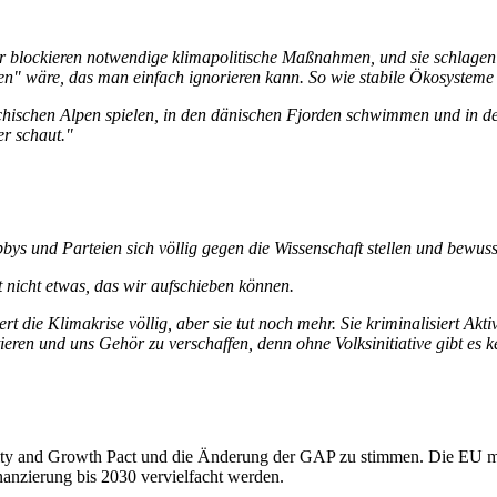
r blockieren notwendige klimapolitische Maßnahmen, und sie schlagen
" wäre, das man einfach ignorieren kann. So wie stabile Ökosysteme e
ichischen Alpen spielen, in den dänischen Fjorden schwimmen und in de
er schaut."
bys und Parteien sich völlig gegen die Wissenschaft stellen und bewusst
st nicht etwas, das wir aufschieben können.
rt die Klimakrise völlig, aber sie tut noch mehr. Sie kriminalisiert Ak
stieren und uns Gehör zu verschaffen, denn ohne Volksinitiative gibt es k
abilty and Growth Pact und die Änderung der GAP zu stimmen. Die EU m
anzierung bis 2030 vervielfacht werden.