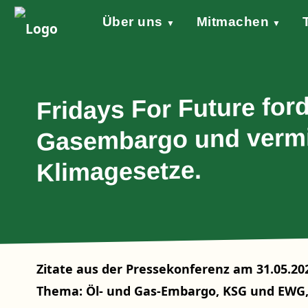
Über uns
Mitmachen
▼
▼
Grundsätze
Werde aktiv!
Klimaschutzgesetz
Forderungen
STARTKLAR!
Wind of Change
Sprecher*in
Events
Welt
Na
Stellungnahme Gazakrieg
Fridays For Future ford
Gasembargo und vermi
Klimagesetze.
Zitate aus der Pressekonferenz am 31.05.20
Thema: Öl- und Gas-Embargo, KSG und EWG,