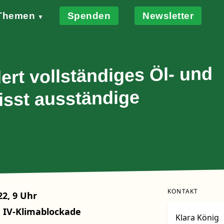
Themen
Spenden
Newsletter
▼
nen
weiter Klimastreik
tionalratswahl
FAQ
Gruppen
Klimaklage
Allianzen
Sunset Cycling
Statement Letzte Generation
Wir fahren gemeinsam
Songs & Sprüche
Windkra
Resso
ert vollständiges Öl- und
sst ausständige
KONTAKT
22, 9 Uhr
 IV-Klimablockade
Klara König