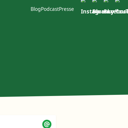
Blog
Podcast
Presse
ft im W4
urcen
Politischer Dialog
Erste Group
EACOP