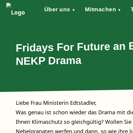
Über uns
Mitmachen
▼
▼
Grundsätze
Werde aktiv!
Klimaschutzgesetz
Forderungen
STARTKLAR!
Wind of Change
Sprecher*in
Events
Welt
Na
Stellungnahme Gazakrieg
Fridays For Future an 
NEKP Drama
Liebe Frau Ministerin Edtstadler,
Was genau ist schon wieder das Drama mit di
Ihnen Klimaschutz so gleichgültig? Wollen Sie 
Nebelgranaten werfen und dann, so wie ihre li