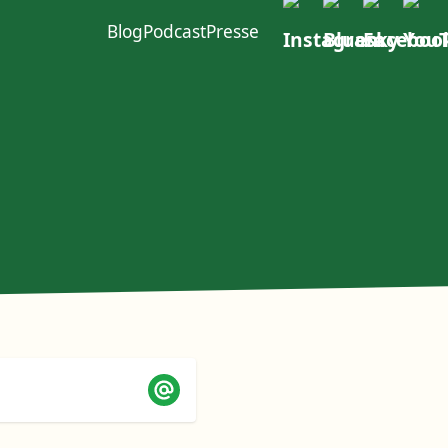
Blog
Podcast
Presse
ft im W4
urcen
Politischer Dialog
Erste Group
EACOP