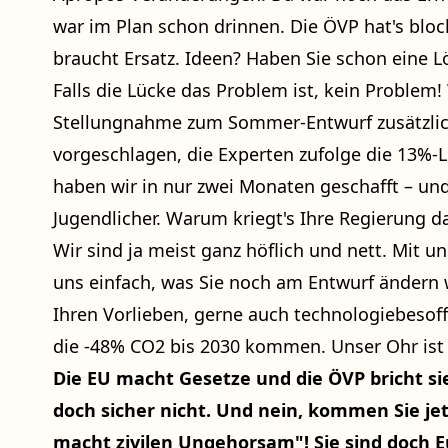
war im Plan schon drinnen. Die ÖVP hat's blocki
braucht Ersatz. Ideen? Haben Sie schon eine L
Falls die Lücke das Problem ist, kein Problem
Stellungnahme zum Sommer-Entwurf zusätzl
vorgeschlagen, die Experten zufolge die 13%-L
haben wir in nur zwei Monaten geschafft – und
Jugendlicher. Warum kriegt's Ihre Regierung da
Wir sind ja meist ganz höflich und nett. Mit 
uns einfach, was Sie noch am Entwurf ändern 
Ihren Vorlieben, gerne auch technologiebesof
die -48% CO2 bis 2030 kommen. Unser Ohr ist g
Die EU macht Gesetze und die ÖVP bricht si
doch sicher nicht. Und nein, kommen Sie jetz
macht zivilen Ungehorsam"! Sie sind doch E