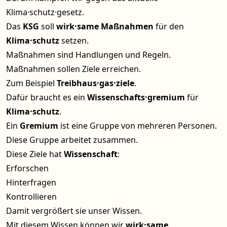
Klima·schutz·gesetz.
Das
KSG
soll
wirk·same Maßnahmen
für den
Klima·schutz
setzen.
Maßnahmen sind Handlungen und Regeln.
Maßnahmen sollen Ziele erreichen.
Zum Beispiel
Treibhaus·gas·ziele
.
Dafür braucht es ein
Wissenschafts·gremium
für
Klima·schutz
.
Ein
Gremium
ist eine Gruppe von mehreren Personen.
Diese Gruppe arbeitet zusammen.
Diese Ziele hat
Wissenschaft
:
Erforschen
Hinterfragen
Kontrollieren
Damit vergrößert sie unser Wissen.
Mit diesem Wissen können wir
wirk·same