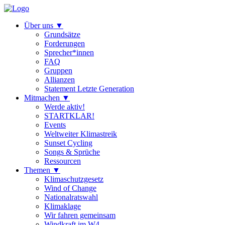
Über uns
▼
Grundsätze
Forderungen
Sprecher*innen
FAQ
Gruppen
Allianzen
Statement Letzte Generation
Mitmachen
▼
Werde aktiv!
STARTKLAR!
Events
Weltweiter Klimastreik
Sunset Cycling
Songs & Sprüche
Ressourcen
Themen
▼
Klimaschutzgesetz
Wind of Change
Nationalratswahl
Klimaklage
Wir fahren gemeinsam
Windkraft im W4