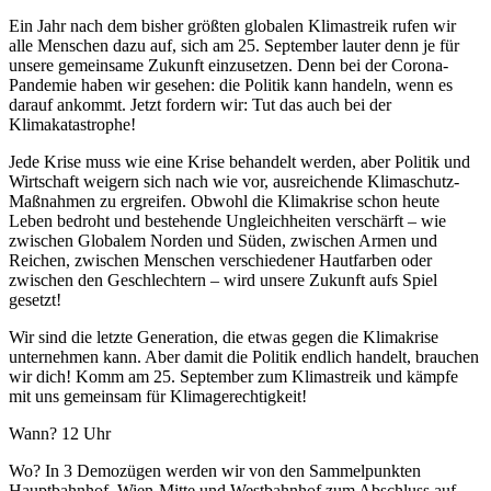
Ein Jahr nach dem bisher größten globalen Klimastreik rufen wir
alle Menschen dazu auf, sich am 25. September lauter denn je für
unsere gemeinsame Zukunft einzusetzen. Denn bei der Corona-
Pandemie haben wir gesehen: die Politik kann handeln, wenn es
darauf ankommt. Jetzt fordern wir: Tut das auch bei der
Klimakatastrophe!
Jede Krise muss wie eine Krise behandelt werden, aber Politik und
Wirtschaft weigern sich nach wie vor, ausreichende Klimaschutz-
Maßnahmen zu ergreifen. Obwohl die Klimakrise schon heute
Leben bedroht und bestehende Ungleichheiten verschärft – wie
zwischen Globalem Norden und Süden, zwischen Armen und
Reichen, zwischen Menschen verschiedener Hautfarben oder
zwischen den Geschlechtern – wird unsere Zukunft aufs Spiel
gesetzt!
Wir sind die letzte Generation, die etwas gegen die Klimakrise
unternehmen kann. Aber damit die Politik endlich handelt, brauchen
wir dich! Komm am 25. September zum Klimastreik und kämpfe
mit uns gemeinsam für Klimagerechtigkeit!
Wann? 12 Uhr
Wo? In 3 Demozügen werden wir von den Sammelpunkten
Hauptbahnhof, Wien-Mitte und Westbahnhof zum Abschluss auf