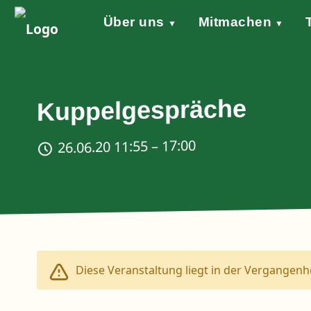
Über uns
Mitmachen
▼
▼
Grundsätze
Werde aktiv!
Klimaschutzgesetz
Forderungen
STARTKLAR!
Wind of Change
Sprecher*in
Events
Welt
Na
Stellungnahme Gazakrieg
Kuppelgespräche
26.06.20 11:55 – 17:00
Diese Veranstaltung liegt in der Vergangenhe