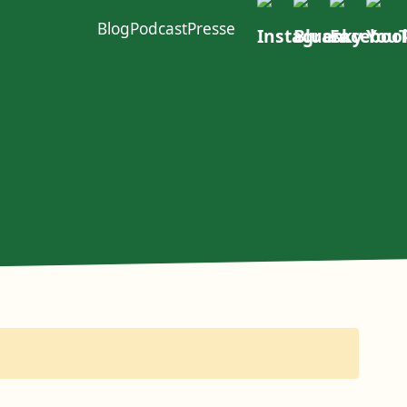
Blog
Podcast
Presse
ft im W4
urcen
Politischer Dialog
Erste Group
EACOP