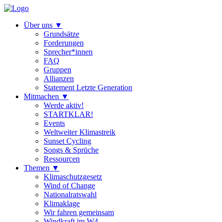
Über uns
▼
Grundsätze
Forderungen
Sprecher*innen
FAQ
Gruppen
Allianzen
Statement Letzte Generation
Mitmachen
▼
Werde aktiv!
STARTKLAR!
Events
Weltweiter Klimastreik
Sunset Cycling
Songs & Sprüche
Ressourcen
Themen
▼
Klimaschutzgesetz
Wind of Change
Nationalratswahl
Klimaklage
Wir fahren gemeinsam
Windkraft im W4