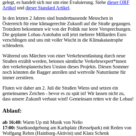
gelegt, es handelt sich nur um eine Evaluierung. Siehe
dieser ORF
Artikel
und
dieser Standard Artikel
.
In den letzten 2 Jahren sind hunderttausende Menschen in
Österreich für eine klimagerechte Zukunft auf die Straße gegangen.
Trotzdem bekommen wir von der Politik nur leere Versprechungen.
Die geplante Lobau-Autobahn soll jetzt mehrere Milliarden Euro
verschlingen und uns mit voller Wucht in die Klimakatastrophe
schleudern.
Während uns Märchen von einer Verkehrsentlastung durch neue
Straßen erzählt werden, betonen sämtliche Verkehrsexpert*innen
den verkehrsplanerischen Unsinn dieses Projekts. Diesen Sommer
noch könnten die Bagger anrollen und wertvolle Naturräume für
immer zerstören.
Fluten wir daher am 2. Juli die Straßen Wiens und setzen ein
gemeinsames Zeichen - bevor es zu spät ist! Wir lassen nicht zu,
dass unsere Zukunft verbaut wird! Gemeinsam retten wir die Lobau!
Ablauf:
ab 16:40:
Warm Up mit Musik von Nelio
17:00:
Startkundgebung am Karlsplatz (Resselpark) mit Reden von
Wolfgang Rehm (Hainburg-Aktivist) und Klara Schenk