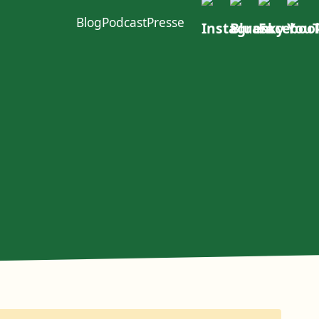
Blog
Podcast
Presse
ft im W4
urcen
Politischer Dialog
Erste Group
EACOP