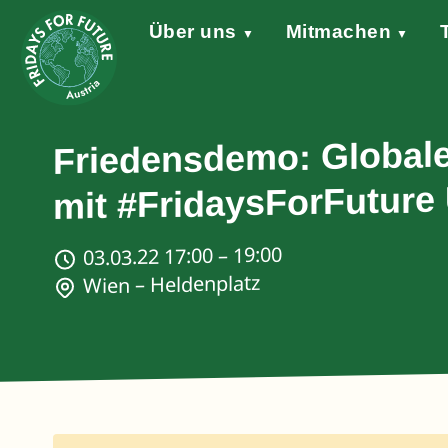
Über uns
Mitmachen
▼
▼
Grundsätze
Werde aktiv!
Klimaschutzgesetz
Forderungen
STARTKLAR!
Wind of Change
Sprecher*in
Events
Welt
Na
Stellungnahme Gazakrieg
Friedensdemo: Globaler
mit #FridaysForFuture
03.03.22 17:00 – 19:00
Wien – Heldenplatz