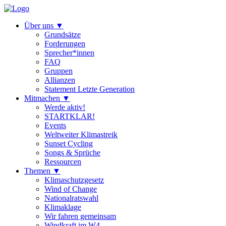
Über uns
▼
Grundsätze
Forderungen
Sprecher*innen
FAQ
Gruppen
Allianzen
Statement Letzte Generation
Mitmachen
▼
Werde aktiv!
STARTKLAR!
Events
Weltweiter Klimastreik
Sunset Cycling
Songs & Sprüche
Ressourcen
Themen
▼
Klimaschutzgesetz
Wind of Change
Nationalratswahl
Klimaklage
Wir fahren gemeinsam
Windkraft im W4